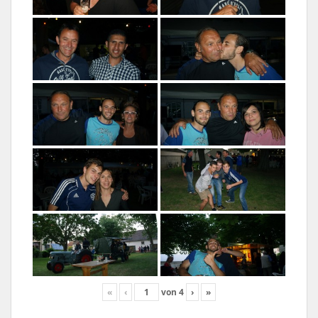
«
‹
von
4
›
»