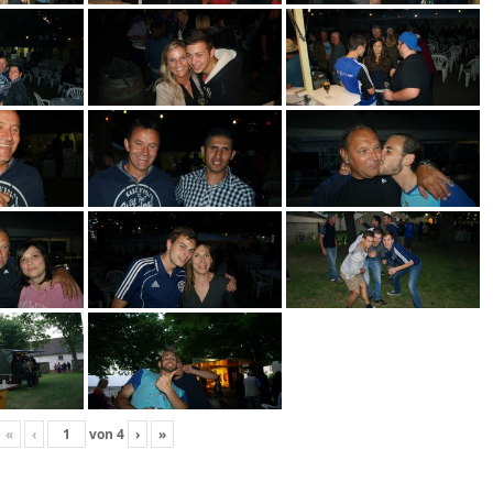
«
‹
von
4
›
»