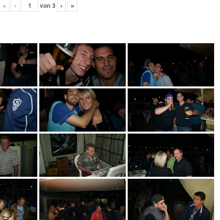
«
‹
von
3
›
»