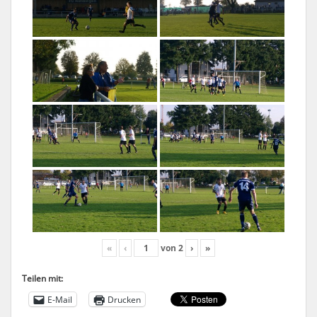
«
‹
von
2
›
»
Teilen mit:
E-Mail
Drucken