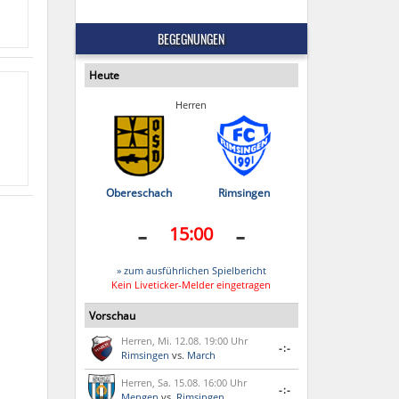
BEGEGNUNGEN
Heute
Herren
Obereschach
Rimsingen
-
-
15:00
» zum ausführlichen Spielbericht
Kein Liveticker-Melder eingetragen
Vorschau
Herren, Mi. 12.08. 19:00 Uhr
-:-
Rimsingen
vs.
March
Herren, Sa. 15.08. 16:00 Uhr
-:-
Mengen
vs.
Rimsingen