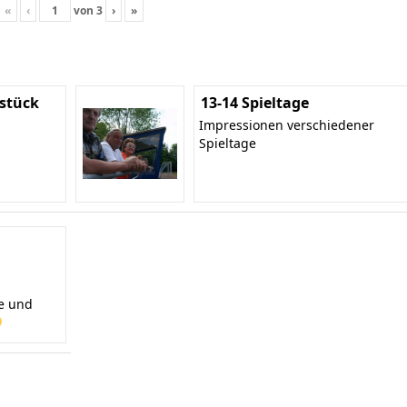
«
‹
von
3
›
»
stück
13-14 Spieltage
Impressionen verschiedener
Spieltage
te und