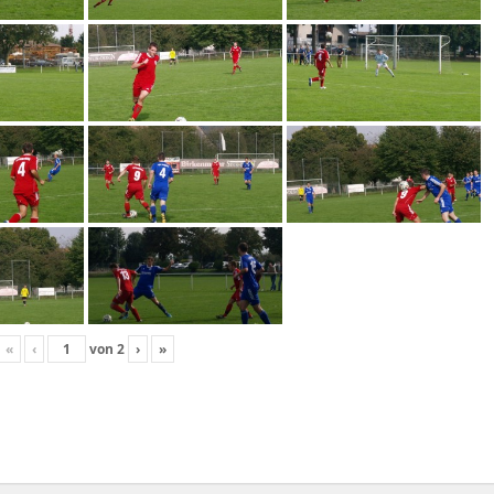
«
‹
von
2
›
»