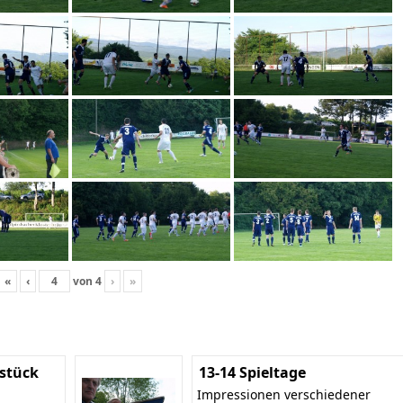
«
‹
von
4
›
»
stück
13-14 Spieltage
Impressionen verschiedener