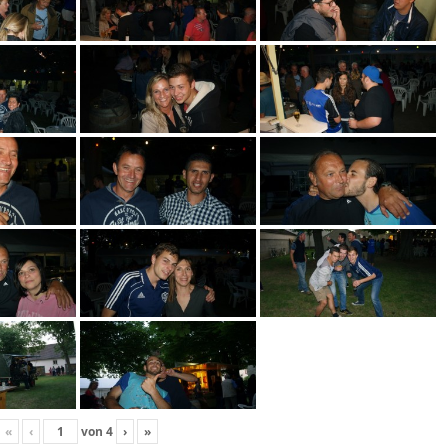
«
‹
von
4
›
»