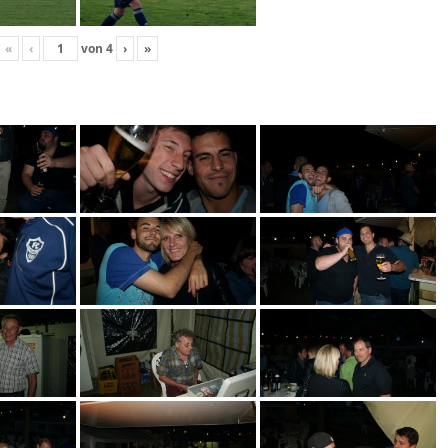
«
‹
von
4
›
»