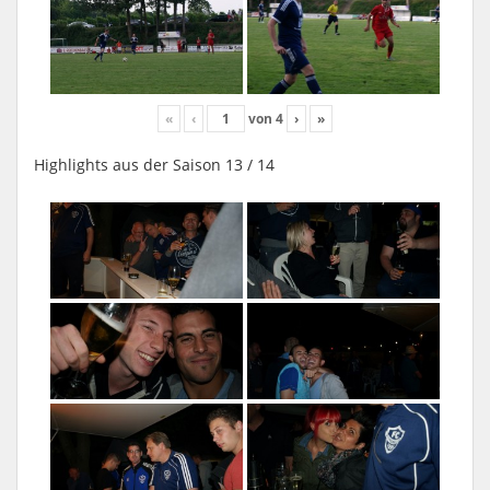
«
‹
von
4
›
»
Highlights aus der Saison 13 / 14