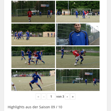
«
‹
von
3
›
»
Highlights aus der Saison 09 / 10