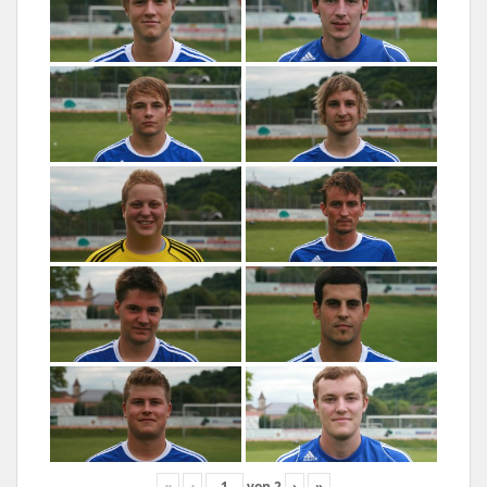
«
‹
von
2
›
»