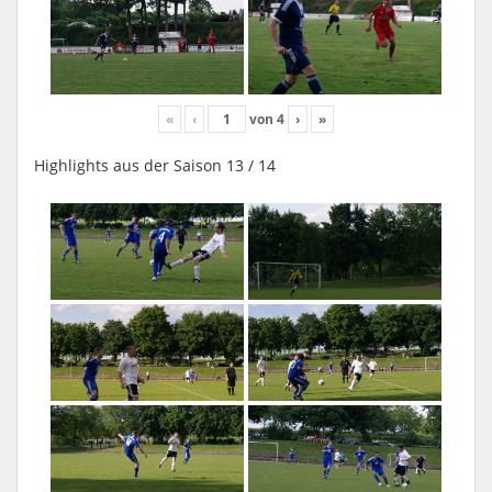
«
‹
von
4
›
»
Highlights aus der Saison 13 / 14