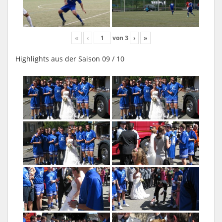
«
‹
von
3
›
»
Highlights aus der Saison 09 / 10