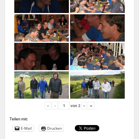
«
‹
von
2
›
»
Teilen mit:
E-Mail
Drucken