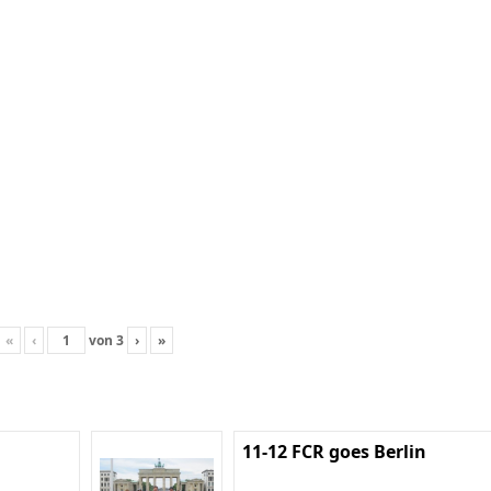
«
‹
von
3
›
»
11-12 FCR goes Berlin