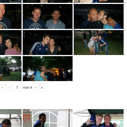
«
‹
von
4
›
»