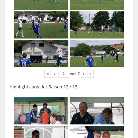
«
‹
von
7
›
»
Highlights aus der Saison 12 / 13