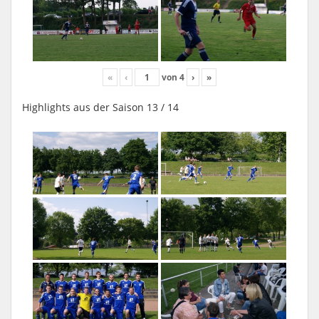
«
‹
von
4
›
»
Highlights aus der Saison 13 / 14