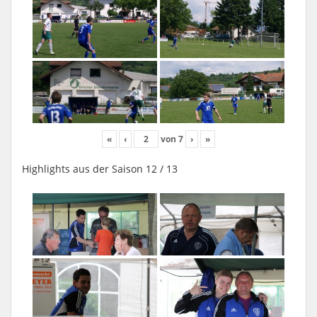
«
‹
von
7
›
»
Highlights aus der Saison 12 / 13