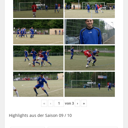
«
‹
von
3
›
»
Highlights aus der Saison 09 / 10