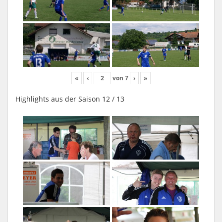
«
‹
von
7
›
»
Highlights aus der Saison 12 / 13