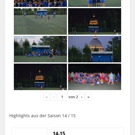
«
‹
von
2
›
»
Highlights aus der Saison 14 / 15
14-15