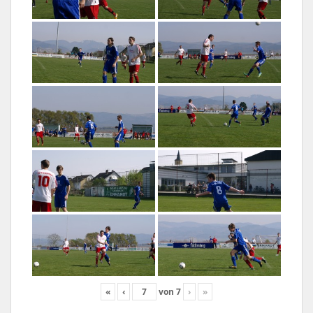
«
‹
von
7
›
»