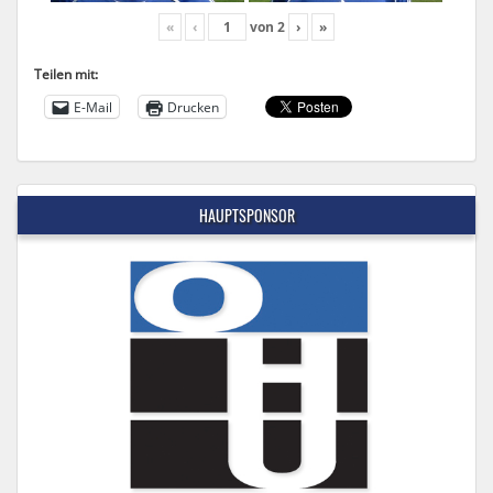
«
‹
von
2
›
»
Teilen mit:
E-Mail
Drucken
HAUPTSPONSOR