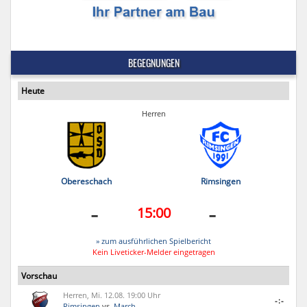
BEGEGNUNGEN
Heute
Herren
Obereschach
Rimsingen
-
-
15:00
» zum ausführlichen Spielbericht
Kein Liveticker-Melder eingetragen
Vorschau
Herren, Mi. 12.08. 19:00 Uhr
-:-
Rimsingen
vs.
March