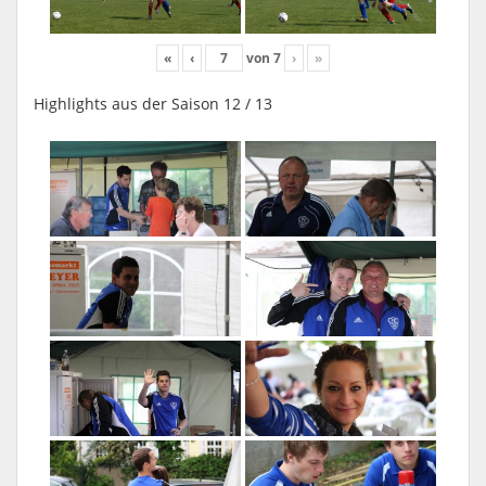
«
‹
von
7
›
»
Highlights aus der Saison 12 / 13