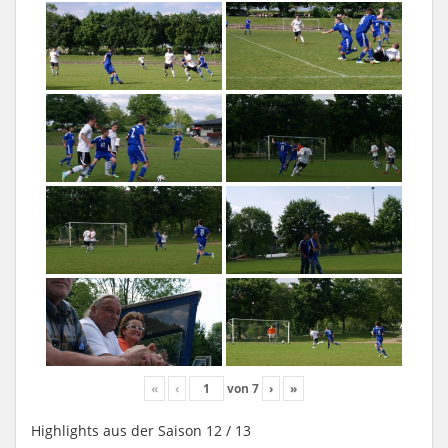
«
‹
von
7
›
»
Highlights aus der Saison 12 / 13