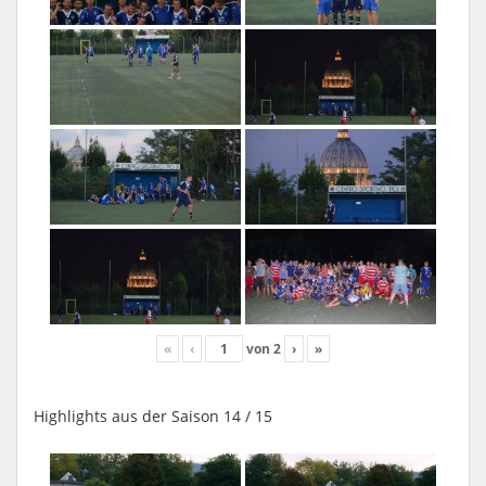
«
‹
von
2
›
»
Highlights aus der Saison 14 / 15