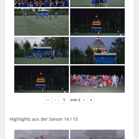
«
‹
von
2
›
»
Highlights aus der Saison 14 / 15