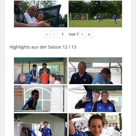
«
‹
von
7
›
»
Highlights aus der Saison 12 / 13