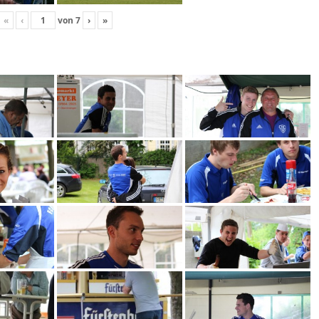
«
‹
von
7
›
»