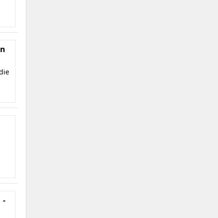
en
die
 -