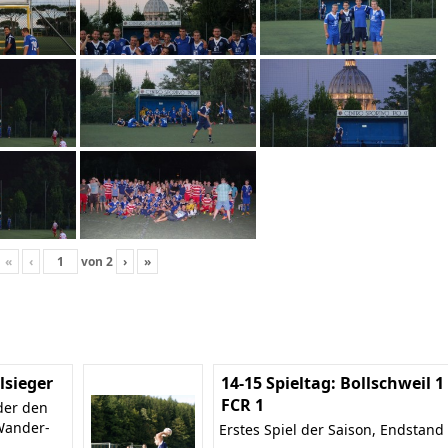
«
‹
von
2
›
»
sieger
14-15 Spieltag: Bollschweil 1 
FCR 1
der den
Wander-
Erstes Spiel der Saison, Endstand 