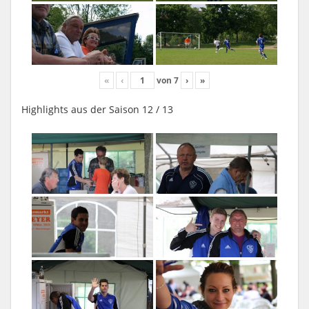
«
‹
von
7
›
»
Highlights aus der Saison 12 / 13