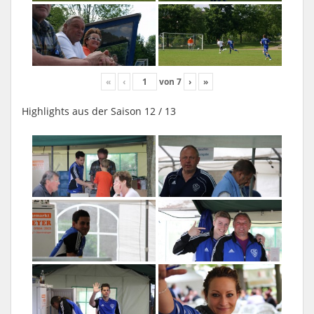
«
‹
von
7
›
»
Highlights aus der Saison 12 / 13