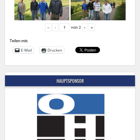
«
‹
von
2
›
»
Teilen mit:
E-Mail
Drucken
HAUPTSPONSOR