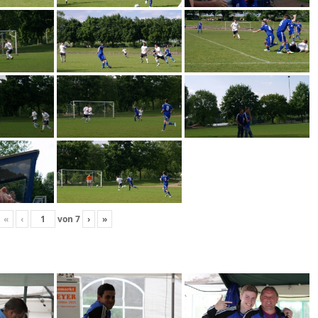
«
‹
von
7
›
»