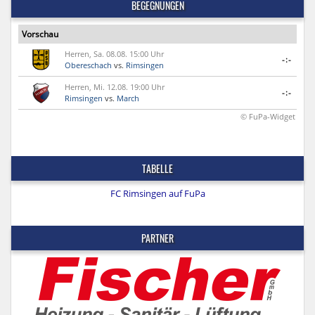
BEGEGNUNGEN
Vorschau
Herren, Sa. 08.08. 15:00 Uhr
-:-
Obereschach
vs.
Rimsingen
Herren, Mi. 12.08. 19:00 Uhr
-:-
Rimsingen
vs.
March
© FuPa-Widget
TABELLE
FC Rimsingen auf FuPa
PARTNER