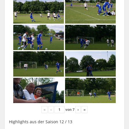
«
‹
von
7
›
»
Highlights aus der Saison 12 / 13