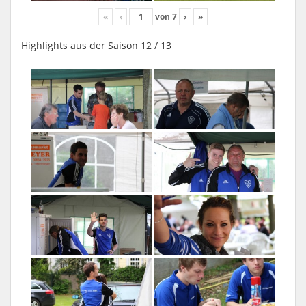
«
‹
von
7
›
»
Highlights aus der Saison 12 / 13