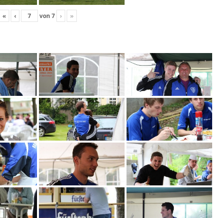
«
‹
von
7
›
»