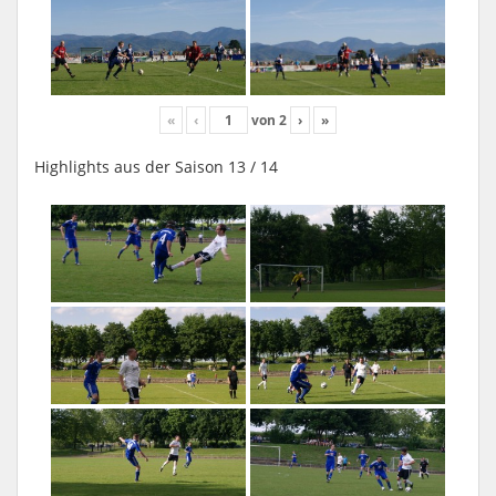
«
‹
von
2
›
»
Highlights aus der Saison 13 / 14