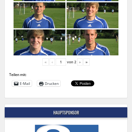
«
‹
von
2
›
»
Teilen mit:
E-Mail
Drucken
HAUPTSPONSOR