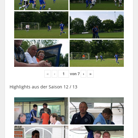
«
‹
von
7
›
»
Highlights aus der Saison 12 / 13