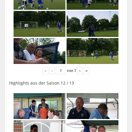
«
‹
von
7
›
»
Highlights aus der Saison 12 / 13