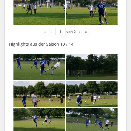
«
‹
von
2
›
»
Highlights aus der Saison 13 / 14