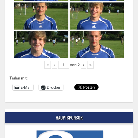
«
‹
von
2
›
»
Teilen mit:
E-Mail
Drucken
HAUPTSPONSOR