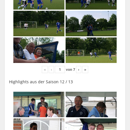
«
‹
von
7
›
»
Highlights aus der Saison 12 / 13