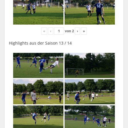
«
‹
von
2
›
»
Highlights aus der Saison 13 / 14