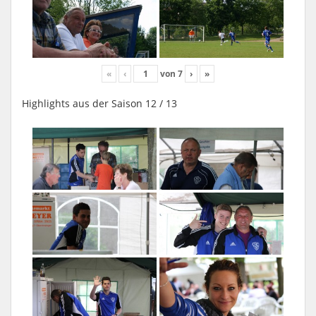
«
‹
von
7
›
»
Highlights aus der Saison 12 / 13