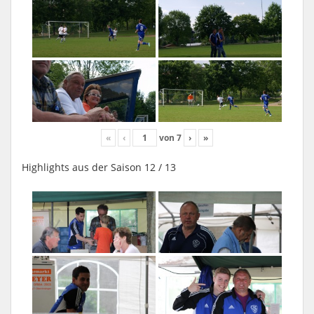
«
‹
von
7
›
»
Highlights aus der Saison 12 / 13