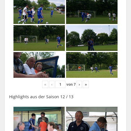
«
‹
von
7
›
»
Highlights aus der Saison 12 / 13