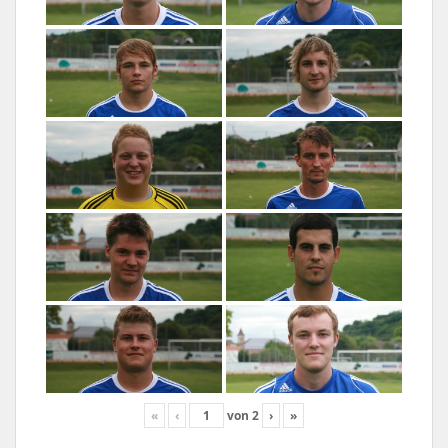
«
‹
von
2
›
»