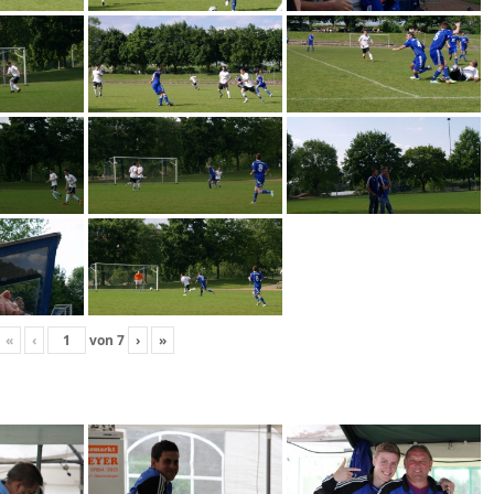
«
‹
von
7
›
»