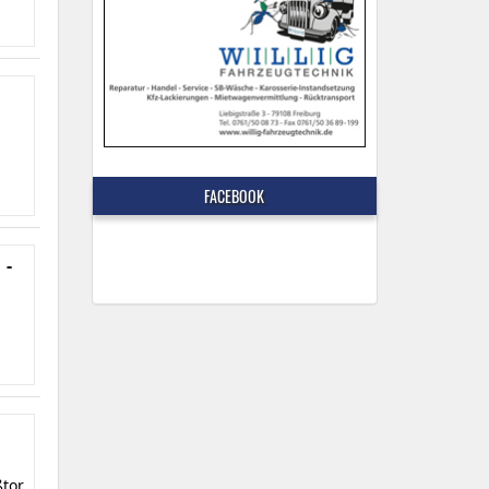
FACEBOOK
 -
ßtor