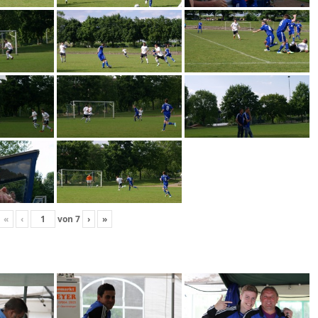
«
‹
von
7
›
»