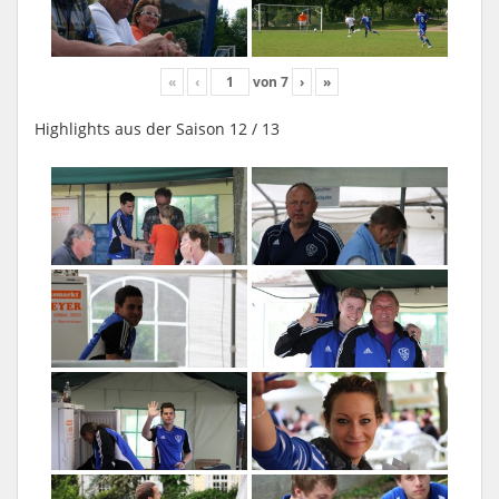
«
‹
von
7
›
»
Highlights aus der Saison 12 / 13