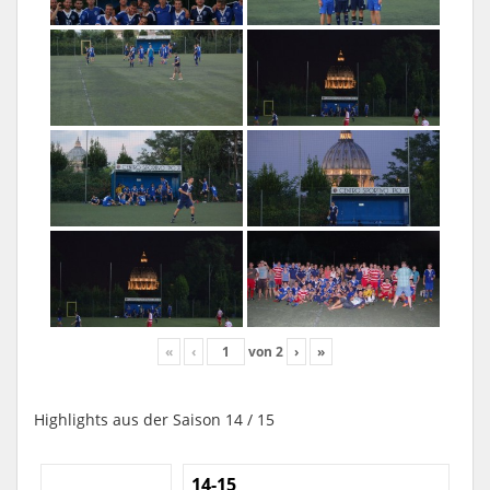
«
‹
von
2
›
»
Highlights aus der Saison 14 / 15
14-15