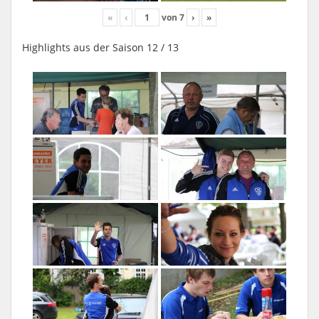
«
‹
von
7
›
»
Highlights aus der Saison 12 / 13