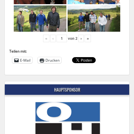
«
‹
von
2
›
»
Teilen mit:
E-Mail
Drucken
HAUPTSPONSOR