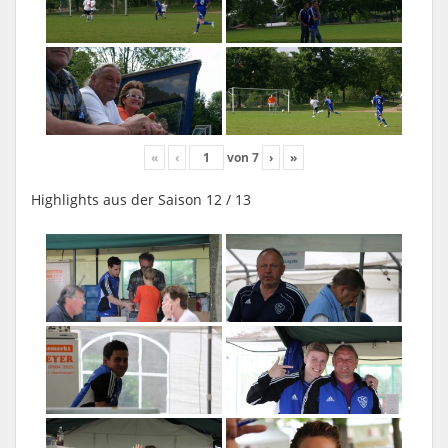
«
‹
von
7
›
»
Highlights aus der Saison 12 / 13