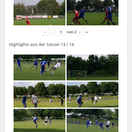
«
‹
von
2
›
»
Highlights aus der Saison 13 / 14