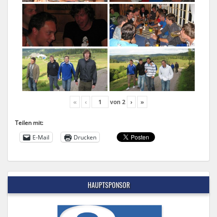
«
‹
von
2
›
»
Teilen mit:
E-Mail
Drucken
HAUPTSPONSOR