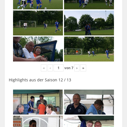
«
‹
von
7
›
»
Highlights aus der Saison 12 / 13