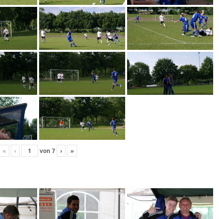
«
‹
von
7
›
»