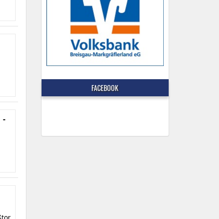
FACEBOOK
 -
ßtor