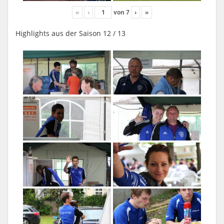
«
‹
von
7
›
»
Highlights aus der Saison 12 / 13