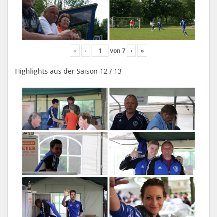
«
‹
von
7
›
»
Highlights aus der Saison 12 / 13