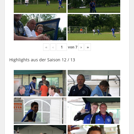
«
‹
von
7
›
»
Highlights aus der Saison 12 / 13