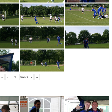
«
‹
von
7
›
»