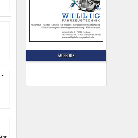
FACEBOOK
 -
ßtor