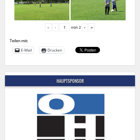
«
‹
von
2
›
»
Teilen mit:
E-Mail
Drucken
HAUPTSPONSOR