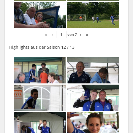
«
‹
von
7
›
»
Highlights aus der Saison 12 / 13