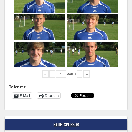
«
‹
von
2
›
»
Teilen mit:
E-Mail
Drucken
HAUPTSPONSOR