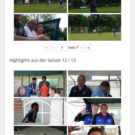
«
‹
von
7
›
»
Highlights aus der Saison 12 / 13