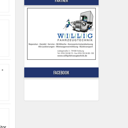
PARTNER
 -
FACEBOOK
ßtor