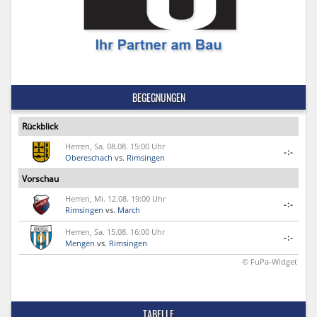
BEGEGNUNGEN
Rückblick
Herren, Sa. 08.08. 15:00 Uhr
-:-
Obereschach
vs.
Rimsingen
Vorschau
Herren, Mi. 12.08. 19:00 Uhr
-:-
Rimsingen
vs.
March
Herren, Sa. 15.08. 16:00 Uhr
-:-
Mengen
vs.
Rimsingen
© FuPa-Widget
TABELLE