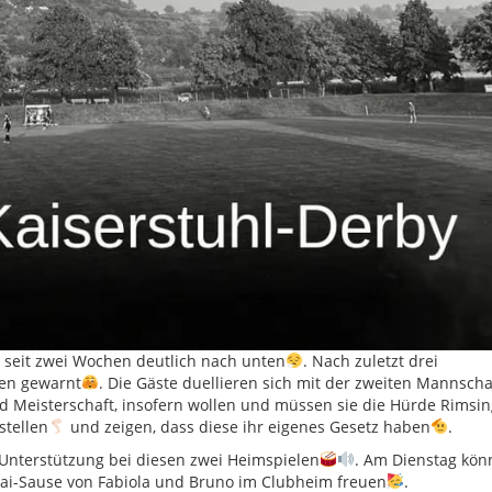
t seit zwei Wochen deutlich nach unten
. Nach zuletzt drei
ten gewarnt
. Die Gäste duellieren sich mit der zweiten Mannscha
nd Meisterschaft, insofern wollen und müssen sie die Hürde Rimsi
stellen
und zeigen, dass diese ihr eigenes Gesetz haben
.
e Unterstützung bei diesen zwei Heimspielen
. Am Dienstag könn
ai-Sause von Fabiola und Bruno im Clubheim freuen
.