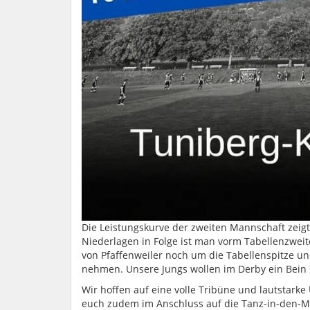
Die Leistungskurve der zweiten Mannschaft zeig
Niederlagen in Folge ist man vorm Tabellenzwei
von Pfaffenweiler noch um die Tabellenspitze u
nehmen. Unsere Jungs wollen im Derby ein Bein 
Wir hoffen auf eine volle Tribüne und lautstark
euch zudem im Anschluss auf die Tanz-in-den-M