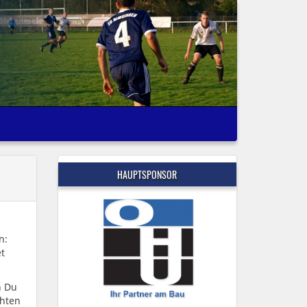
HAUPTSPONSOR
n:
t
n Du
chten