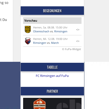
ng so
BEGEGNUNGEN
st Du
Vorschau
Herren, Sa. 08.08. 15:00 Uhr
-:-
Obereschach
vs.
Rimsingen
Herren, Mi. 12.08. 19:00 Uhr
-:-
Rimsingen
vs.
March
© FuPa-Widget
TABELLE
FC Rimsingen auf FuPa
PARTNER